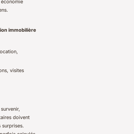
e économie
ens.
ion immobilière
ocation,
ns, visites
survenir,
taires doivent
 surprises.