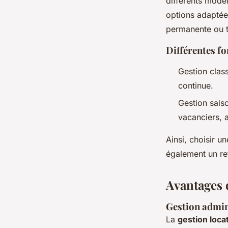
différents modèl
options adaptée
permanente ou 
Différentes fo
Gestion class
continue.
Gestion sais
vacanciers, 
Ainsi, choisir u
également un re
Avantages d
Gestion admin
La
gestion loca