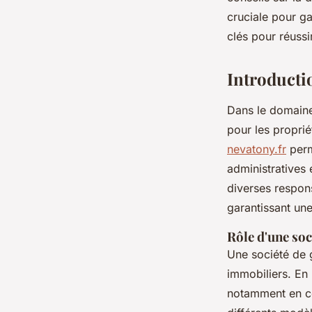
cruciale pour ga
donatienne
•
31 décembre 2024
•
8 min de lecture
clés pour réussi
Introductio
Dans le domaine 
pour les proprié
nevatony.fr
perm
administratives 
diverses respons
garantissant un
Rôle d'une soc
Une société de 
immobiliers. En 
notamment en ce 