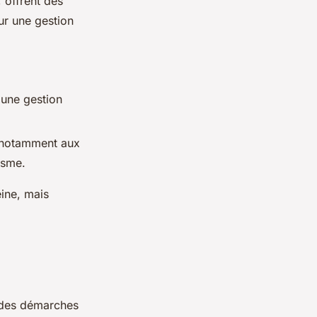
, offrent des
ur une gestion
 une gestion
e notamment aux
isme.
eine, mais
e des démarches