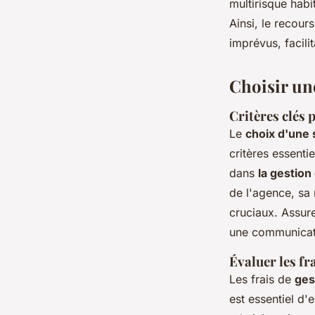
multirisque habi
Ainsi, le recour
imprévus, facili
Choisir une
Critères clés 
Le
choix d'une 
critères essent
dans
la gestion
de l'agence, sa 
cruciaux. Assure
une communicati
Évaluer les fr
Les frais de
ges
est essentiel d