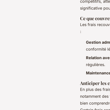
compétitifs, att
significative po
Ce que couvren
Les frais recou
:
Gestion admi
conformité l
Relation ave
régulières.
Maintenanc
Anticiper les 
En plus des frai
notamment des
bien comprendr