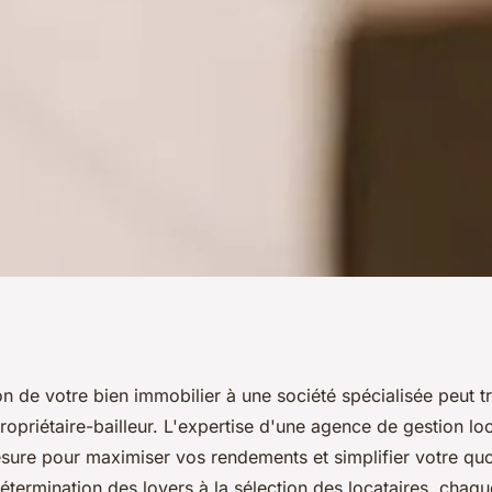
cative : les clés de
on de votre bien immobilier à une société spécialisée peut 
opriétaire-bailleur. L'expertise d'une agence de gestion loc
esure pour maximiser vos rendements et simplifier votre quo
détermination des loyers à la sélection des locataires, chaqu