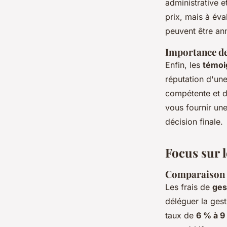
administrative e
prix, mais à éva
peuvent être an
Importance des
Enfin, les
témoig
réputation d'un
compétente et d'
vous fournir une
décision finale.
Focus sur l
Comparaison de
Les frais de
ges
déléguer la gest
taux de
6 % à 9