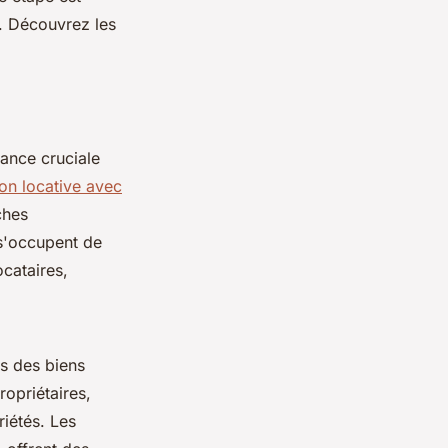
t. Découvrez les
tance cruciale
ion locative avec
ches
 s'occupent de
ocataires,
s des biens
ropriétaires,
riétés. Les