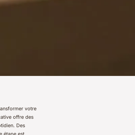
transformer votre
ative offre des
tidien. Des
e étape est