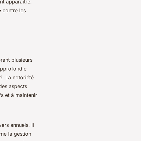
nt apparaître.
 contre les
érant plusieurs
approfondie
é. La notoriété
 des aspects
fs et à maintenir
ers annuels. Il
me la gestion