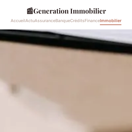
📰
Generation Immobilier
Accueil
Actu
Assurance
Banque
Crédits
Finance
Immobilier