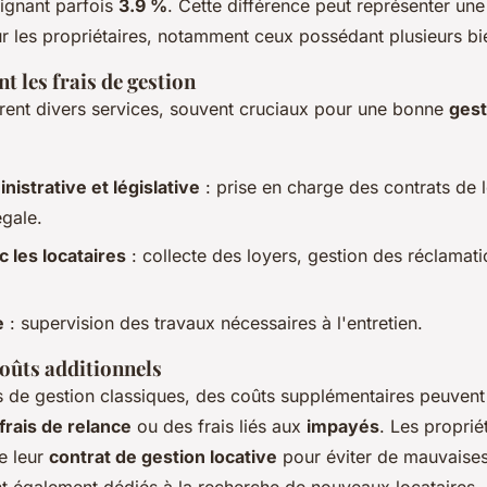
eignant parfois
3.9 %
. Cette différence peut représenter un
ur les propriétaires, notamment ceux possédant plusieurs bi
t les frais de gestion
vrent divers services, souvent cruciaux pour une bonne
gest
nistrative et législative
: prise en charge des contrats de l
égale.
c les locataires
: collecte des loyers, gestion des réclamatio
e
: supervision des travaux nécessaires à l'entretien.
coûts additionnels
s de gestion classiques, des coûts supplémentaires peuvent 
frais de relance
ou des frais liés aux
impayés
. Les proprié
e leur
contrat de gestion locative
pour éviter de mauvaises