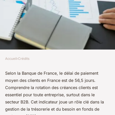
Accueil
›
Crédits
CRÉDITS
Heropay : calcul du délai de
Selon la Banque de France, le délai de paiement
moyen des clients en France est de 56,5 jours.
rotation des créances clients
Comprendre la rotation des créances clients est
essentiel pour toute entreprise, surtout dans le
donatienne
•
19 juillet 2024
•
3 min de lecture
secteur B2B. Cet indicateur joue un rôle clé dans la
gestion de la trésorerie et du besoin en fonds de