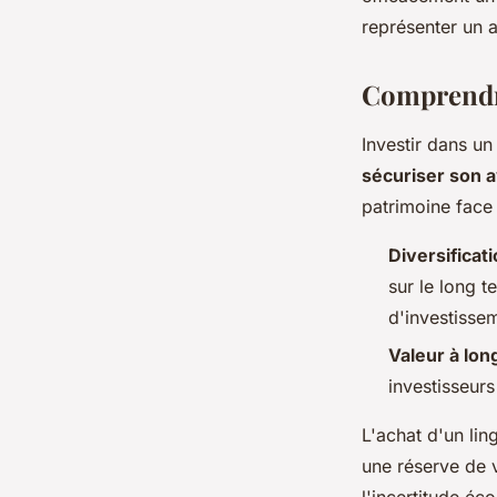
représenter un 
donatienne
•
11 avril 2024
•
3 min de lecture
Comprendre
Investir dans u
sécuriser son a
patrimoine face à
Diversificati
sur le long t
d'investisse
Valeur à lon
investisseurs 
L'achat d'un lin
une réserve de v