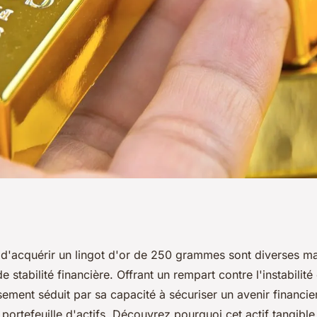
mmes : pourquoi
 d'acquérir un lingot d'or de 250 grammes sont diverses m
e stabilité financière. Offrant un rempart contre l'instabili
sement séduit par sa capacité à sécuriser un avenir financier 
portefeuille d'actifs. Découvrez pourquoi cet actif tangible