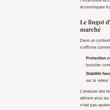
l'incertitude éc
économiques fut
Le lingot d
marché
Dans un contexte
s'affirme comm
Protection co
bouclier cont
Stabilité face
sur la valeur 
L'analyse des 
attirant ainsi l
n'est pas seulem