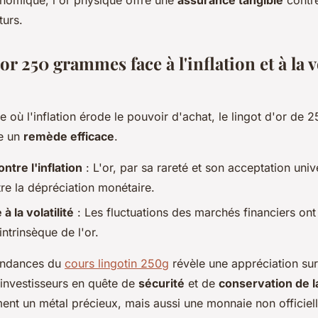
onomique, l'or physique offre une
assurance tangible
contre
urs.
'or 250 grammes face à l'inflation et à la v
 où l'inflation érode le pouvoir d'achat, le lingot d'or de
e un
remède efficace
.
ntre l'inflation
: L'or, par sa rareté et son acceptation unive
re la dépréciation monétaire.
 à la volatilité
: Les fluctuations des marchés financiers on
intrinsèque de l'or.
tendances du
cours lingotin 250g
révèle une appréciation sur
es investisseurs en quête de
sécurité
et de
conservation de l
ent un métal précieux, mais aussi une monnaie non officiell