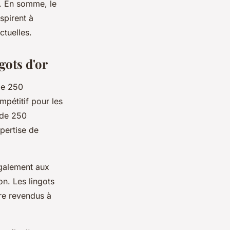
s. En somme, le
spirent à
ctuelles.
gots d'or
de 250
mpétitif pour les
 de 250
pertise de
galement aux
ion. Les lingots
re revendus à