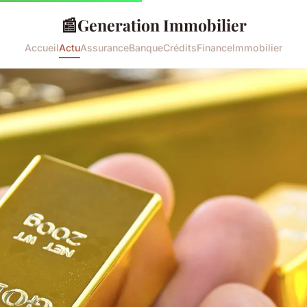
📰
Generation Immobilier
Accueil
Actu
Assurance
Banque
Crédits
Finance
Immobilier