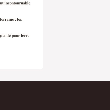
tout incontournable
orraine : les
agnante pour terre