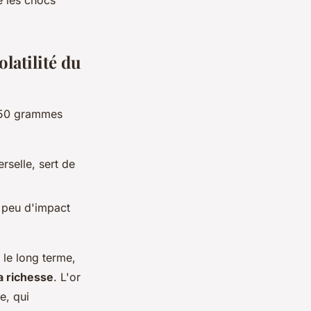
 les chocs
olatilité du
 250 grammes
rselle, sert de
t peu d'impact
 le long terme,
a richesse
. L'or
e, qui