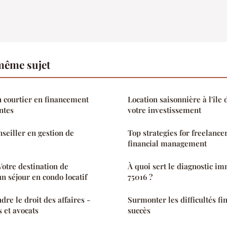
même sujet
un courtier en financement
Location saisonnière à l'île
ntes
votre investissement
nseiller en gestion de
Top strategies for freelance
financial management
otre destination de
À quoi sert le diagnostic im
n séjour en condo locatif
75016 ?
e le droit des affaires -
Surmonter les difficultés fi
 et avocats
succès