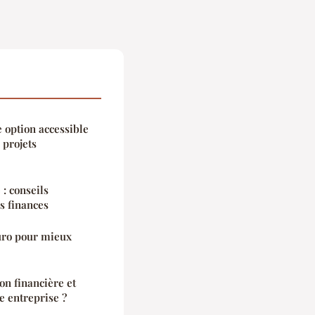
 option accessible
 projets
 : conseils
s finances
uro pour mieux
n financière et
e entreprise ?