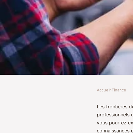
Accueil
›
Finance
FINANCE
Formation en financ
Les frontières 
professionnels u
explorer de nouvelle
vous pourrez ex
connaissances q