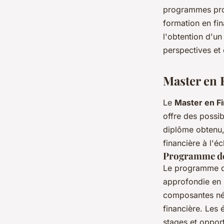
programmes prop
donatienne
•
26 mars 2023
•
4 min de lecture
formation en fin
l'obtention d'u
perspectives et 
Master en 
Le
Master en Fi
offre des possib
diplôme obtenu, 
financière à l'é
Programme de 
Le programme 
approfondie en m
composantes néce
financière. Les
stages et opport