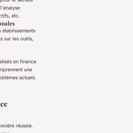
l'analyse
tifs, etc.
onales
s établissements
sur les outils,
alisés en finance
omprennent une
roblèmes actuels
nce
ancière réussie.