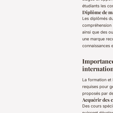
étudiants les c
Diplôme de ma
Les diplômés d
compréhension a
ainsi que des ou
une marque reco
connaissances 
Importance
internatio
La formation et
requises pour gé
proposés par des
Acquérir des 
Des cours spécia
puissent dévelop