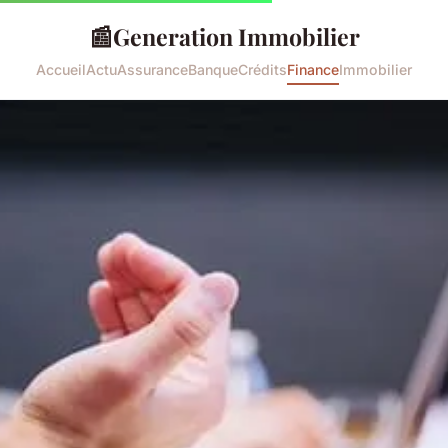
📰
Generation Immobilier
Accueil
Actu
Assurance
Banque
Crédits
Finance
Immobilier