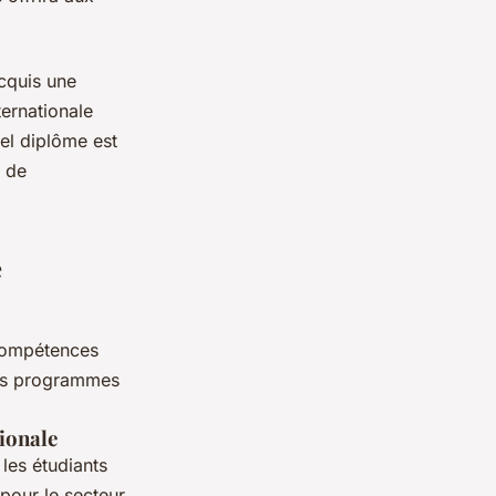
cquis une
ernationale
tel diplôme est
 de
e
 compétences
ents programmes
.
ionale
 les étudiants
 pour le secteur