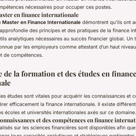
ompétences nécessaires pour occuper ces postes.
ster en finance internationale
u
Master en Finance Internationale
démontrent qu'ils ont a
pprofondie des principes et des pratiques de la finance int
tils analytiques nécessaires au succès financier global. Un 
nnue par les employeurs comme attestant d’un haut niveau
et de compétences.
 de la formation et des études en financ
nale
 les études sont vitales pour acquérir les connaissances et
rer efficacement la finance internationale. Il existe différ
 écoles et universités internationales axés sur ce domaine
connaissances et des compétences en finance internat
lisés sur les sciences financières sont disponibles afin que
per leurs capacités analytiques et stratégiques pertinentes