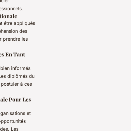
ncier
essionnels.
tionale
t être appliqués
éhension des
r prendre les
es En Tant
 bien informés
. Les diplômés du
 postuler à ces
ale Pour Les
rganisations et
opportunités
udes. Les